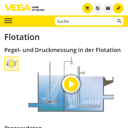
key
shopping_cart
public
email
Flotation
Pegel- und Druckmessung in der Flotation
Prozessdaten