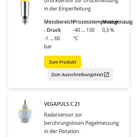
Drucksensor zur Druckmessung
in der Einperlleitung
Messbereich
Prozesstemperatur
Messgenauigke
- Druck
-40 ... 130
0,3 %
-1 ... 60
°C
bar
Zum Produkt
Zum Ausschreibungstext
VEGAPULS C 21
Radarsensor zur
berührungslosen Pegelmessung
in der Flotation