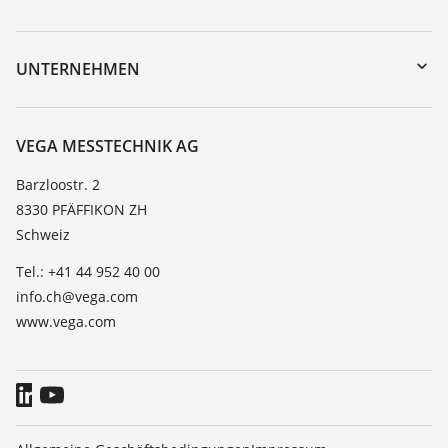
myVEGA
Geräterücksendung
DTM Collection/PACTware
Trainings
UNTERNEHMEN
Suche
Service
Über VEGA
Beständigkeitsliste
Kontakt
VEGA MESSTECHNIK AG
Dielektrizitätszahlliste
News
Barzloostr. 2
TeamViewer
8330 PFÄFFIKON ZH
Presse
Schweiz
Blog
Tel.: +41 44 952 40 00
info.ch@vega.com
www.vega.com