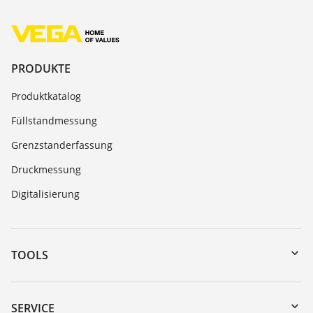
PRODUKTE
Produktkatalog
Füllstandmessung
Grenzstanderfassung
Druckmessung
Digitalisierung
TOOLS
Download-Center
Gerätesuche (Seriennummer)
SERVICE