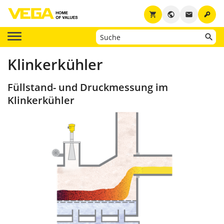
key
shopping_cart
public
email
Klinkerkühler
Füllstand- und Druckmessung im
Klinkerkühler