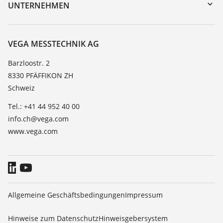
DTM Collection/PACTware
Trainings
UNTERNEHMEN
Suche
Service
Über VEGA
Beständigkeitsliste
Kontakt
VEGA MESSTECHNIK AG
Dielektrizitätszahlliste
News
Barzloostr. 2
TeamViewer
8330 PFÄFFIKON ZH
Presse
Schweiz
Blog
Tel.: +41 44 952 40 00
info.ch@vega.com
www.vega.com
Allgemeine Geschäftsbedingungen
Impressum
Hinweise zum Datenschutz
Hinweisgebersystem