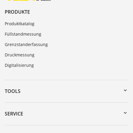
PRODUKTE
Produktkatalog
Füllstandmessung
Grenzstanderfassung
Druckmessung
Digitalisierung
TOOLS
Download-Center
Gerätesuche (Seriennummer)
SERVICE
myVEGA
Geräterücksendung