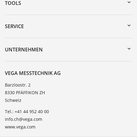
TOOLS
Download-Center
Gerätesuche (Seriennummer)
SERVICE
myVEGA
Geräterücksendung
DTM Collection/PACTware
Trainings
UNTERNEHMEN
Suche
Service
Über VEGA
Beständigkeitsliste
Kontakt
VEGA MESSTECHNIK AG
Dielektrizitätszahlliste
News
Barzloostr. 2
TeamViewer
8330 PFÄFFIKON ZH
Presse
Schweiz
Blog
Tel.: +41 44 952 40 00
info.ch@vega.com
www.vega.com