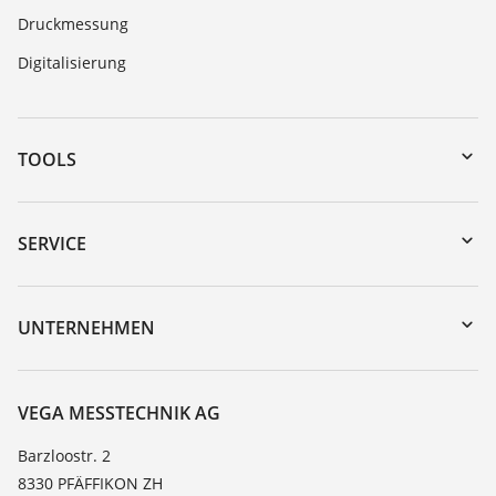
Druckmessung
Digitalisierung
TOOLS
Download-Center
Gerätesuche (Seriennummer)
SERVICE
myVEGA
Geräterücksendung
DTM Collection/PACTware
Trainings
UNTERNEHMEN
Suche
Service
Über VEGA
Beständigkeitsliste
Kontakt
VEGA MESSTECHNIK AG
Dielektrizitätszahlliste
News
Barzloostr. 2
TeamViewer
8330 PFÄFFIKON ZH
Presse