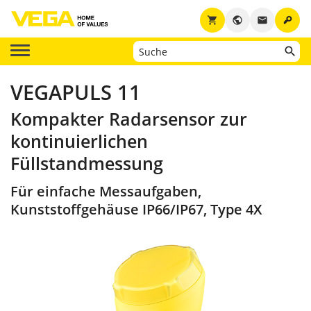
key
shopping_cart
public
email
VEGAPULS 11
Kompakter Radarsensor zur
kontinuierlichen
Füllstandmessung
Für einfache Messaufgaben,
Kunststoffgehäuse IP66/IP67, Type 4X