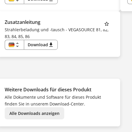
DE
EN
US
CS
DA
Zusatzanleitung
ES
FI
Strahlerbeladung und -tausch - VEGASOURCE 81, 82,
FR
83, 84, 85, 86
HU
IT
KK
unfold_more
Download
download
KO
DE
NL
EN
NO
CS
PL
DA
PT
ES
SV
FI
TR
FR
UK
HU
ZH
IT
NL
Weitere Downloads für dieses Produkt
NO
PL
Alle Dokumente und Software für dieses Produkt
PT
SV
finden Sie in unserem Download-Center.
TR
ZH
Alle Downloads anzeigen