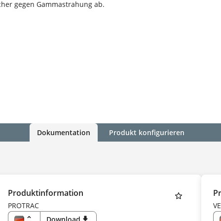
icher gegen Gammastrahung ab.
Dokumentation
Produkt konfigurieren
Produktinformation
P
PROTRAC
V
unfold_more
Download
download