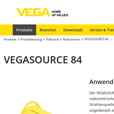
Produkte
Branchen
Downloads
Service & Tra
VEGASOURCE 84
Produkte
Produktkatalog
Füllstand
Radiometrie
VEGASOURCE 84
Anwend
Der VEGASOURC
radiometrisch
Strahlenquelle
ungedämpft a