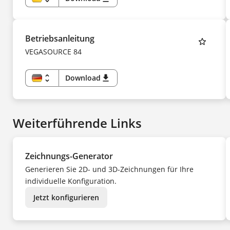
DE
EN
US
CS
DA
Betriebsanleitung
ES
FI
VEGASOURCE 84
FR
HU
IT
KK
unfold_more
Download
download
KO
DE
NL
EN
NO
CS
PL
DA
PT
ES
SV
Weiterführende Links
FI
TR
FR
UK
HU
ZH
IT
KK
Zeichnungs-Generator
KO
NL
Generieren Sie 2D- und 3D-Zeichnungen für Ihre
NO
PL
individuelle Konfiguration.
PT
SV
TR
Jetzt konfigurieren
UK
ZH