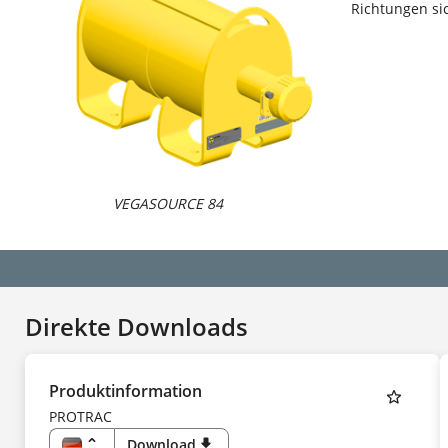
Richtungen s
VEGASOURCE 84
Direkte Downloads
Produktinformation
PROTRAC
unfold_more
Download
download