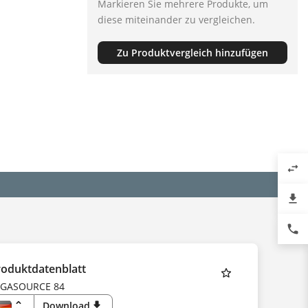
Markieren Sie mehrere Produkte, um
diese miteinander zu vergleichen.
Zu Produktvergleich hinzufügen
swap_horiz
file_download
phone
roduktdatenblatt
EGASOURCE 84
unfold_more
Download
download