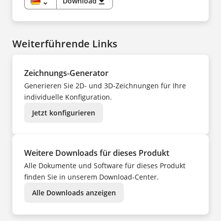
unfold_more
Download
download
NL
DE
NO
EN
PL
CS
PT
DA
SV
ES
TR
Weiterführende Links
FI
UK
FR
ZH
HU
IT
NL
Zeichnungs-Generator
NO
PL
Generieren Sie 2D- und 3D-Zeichnungen für Ihre
PT
SV
individuelle Konfiguration.
TR
ZH
Jetzt konfigurieren
Weitere Downloads für dieses Produkt
Alle Dokumente und Software für dieses Produkt
finden Sie in unserem Download-Center.
Alle Downloads anzeigen