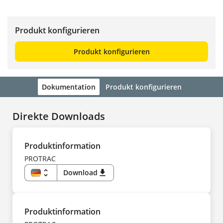
Produkt konfigurieren
Produkt konfigurieren
Dokumentation
Produkt konfigurieren
Direkte Downloads
Produktinformation
PROTRAC
unfold_more
Download
download
DE
EN
US
CS
DA
Produktinformation
ES
FI