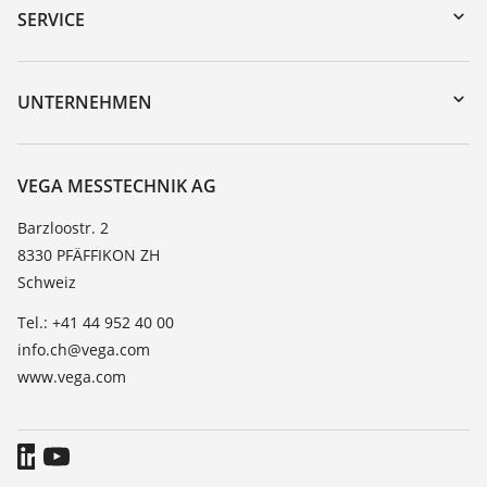
Gerätesuche (Seriennummer)
SERVICE
myVEGA
Geräterücksendung
DTM Collection/PACTware
Trainings
UNTERNEHMEN
Suche
Service
Über VEGA
Beständigkeitsliste
Kontakt
VEGA MESSTECHNIK AG
Dielektrizitätszahlliste
News
Barzloostr. 2
TeamViewer
8330 PFÄFFIKON ZH
Presse
Schweiz
Blog
Tel.: +41 44 952 40 00
info.ch@vega.com
www.vega.com