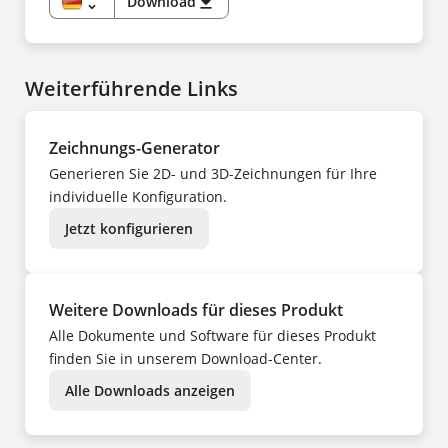
unfold_more
Download
download
NL
DE
NO
EN
PL
CS
PT
DA
SV
ES
TR
Weiterführende Links
FI
UK
FR
ZH
HU
IT
NL
Zeichnungs-Generator
NO
PL
Generieren Sie 2D- und 3D-Zeichnungen für Ihre
PT
SV
individuelle Konfiguration.
TR
ZH
Jetzt konfigurieren
Weitere Downloads für dieses Produkt
Alle Dokumente und Software für dieses Produkt
finden Sie in unserem Download-Center.
Alle Downloads anzeigen