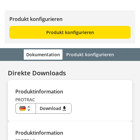
Produkt konfigurieren
Produkt konfigurieren
Dokumentation
Produkt konfigurieren
Direkte Downloads
Produktinformation
PROTRAC
unfold_more
Download
download
DE
EN
US
CS
DA
Produktinformation
ES
FI