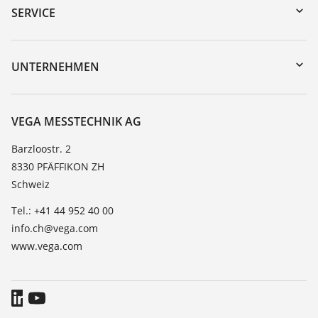
Gerätesuche (Seriennummer)
SERVICE
myVEGA
Geräterücksendung
DTM Collection/PACTware
Trainings
UNTERNEHMEN
Suche
Service
Über VEGA
Beständigkeitsliste
Kontakt
VEGA MESSTECHNIK AG
Dielektrizitätszahlliste
News
Barzloostr. 2
TeamViewer
8330 PFÄFFIKON ZH
Presse
Schweiz
Blog
Tel.: +41 44 952 40 00
info.ch@vega.com
www.vega.com