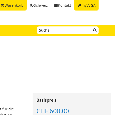
key
Warenkorb
Schweiz
Kontakt
myVEGA
shopping_cart
public
email
Basispreis
CHF 600.00
 für die
führung