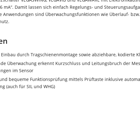
/16 mA“. Damit lassen sich einfach Regelungs- und Steuerungsaufg
he Anwendungen sind Überwachungsfunktionen wie Überlauf- bzw
hutz.
en
r Einbau durch Tragschienenmontage sowie abziehbare, kodierte
de Überwachung erkennt Kurzschluss und Leitungsbruch der Mes
ungen im Sensor
und bequeme Funktionsprüfung mittels Prüftaste inklusive automat
ng (auch für SIL und WHG)
OR 122