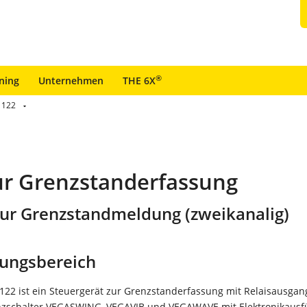
®
ining
Unternehmen
THE 6X
 122
ur Grenzstanderfassung
zur Grenzstandmeldung (zweikanalig)
ungsbereich
22 ist ein Steuergerät zur Grenzstanderfassung mit Relaisausgang
nzschalter VEGASWING, VEGAVIB und VEGAWAVE mit Elektronikaus