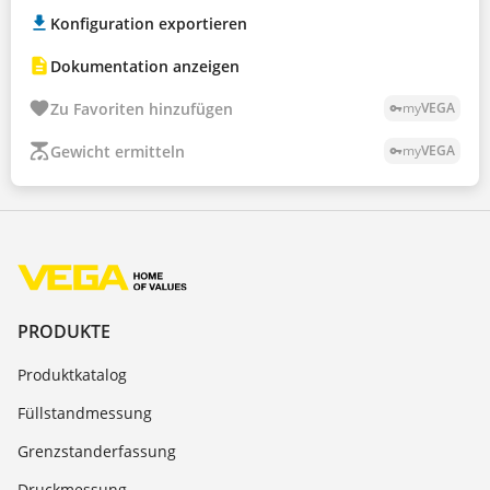
Konfiguration exportieren
Dokumentation anzeigen
Zu Favoriten hinzufügen
my
VEGA
vpn_key
Gewicht ermitteln
my
VEGA
vpn_key
PRODUKTE
Produktkatalog
Füllstandmessung
Grenzstanderfassung
Druckmessung