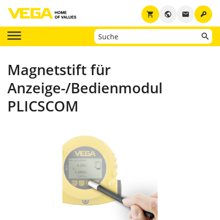
key
shopping_cart
public
email
Magnetstift für
Anzeige-/Bedienmodul
PLICSCOM