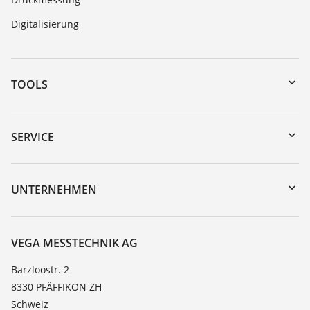
Digitalisierung
TOOLS
Download-Center
Gerätesuche (Seriennummer)
SERVICE
myVEGA
Geräterücksendung
DTM Collection/PACTware
Trainings
UNTERNEHMEN
Suche
Service
Über VEGA
Beständigkeitsliste
Kontakt
VEGA MESSTECHNIK AG
Dielektrizitätszahlliste
News
Barzloostr. 2
TeamViewer
8330 PFÄFFIKON ZH
Presse
Schweiz