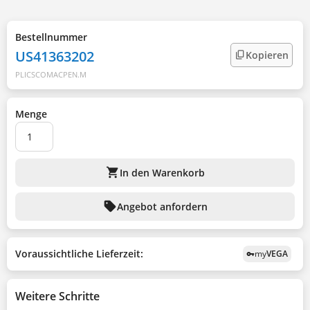
Bestellnummer
US41363202
Kopieren
PLICSCOMACPEN.M
Menge
shopping_cart
In den Warenkorb
sell
Angebot anfordern
Voraussichtliche Lieferzeit:
my
VEGA
vpn_key
Weitere Schritte