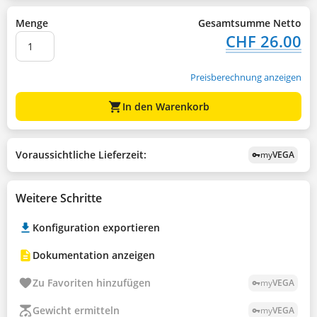
Menge
Gesamtsumme Netto
CHF 26.00
Preisberechnung anzeigen
shopping_cart
In den Warenkorb
Voraussichtliche Lieferzeit:
my
VEGA
vpn_key
Weitere Schritte
Konfiguration exportieren
Dokumentation anzeigen
Zu Favoriten hinzufügen
my
VEGA
vpn_key
Gewicht ermitteln
my
VEGA
vpn_key