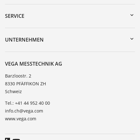
Download-Center
Gerätesuche (Seriennummer)
SERVICE
myVEGA
Geräterücksendung
DTM Collection/PACTware
Trainings
UNTERNEHMEN
Suche
Service
Über VEGA
Beständigkeitsliste
Kontakt
VEGA MESSTECHNIK AG
Dielektrizitätszahlliste
News
Barzloostr. 2
TeamViewer
8330 PFÄFFIKON ZH
Presse
Schweiz
Blog
Tel.: +41 44 952 40 00
info.ch@vega.com
www.vega.com