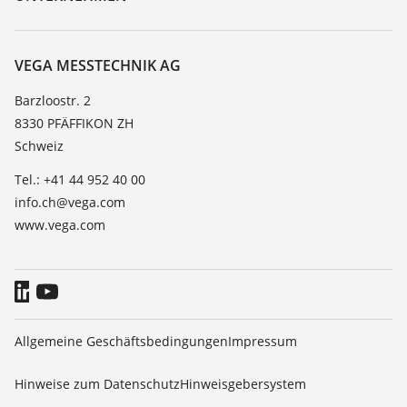
Suche
Service
Über VEGA
Beständigkeitsliste
Kontakt
VEGA MESSTECHNIK AG
Dielektrizitätszahlliste
News
Barzloostr. 2
TeamViewer
8330 PFÄFFIKON ZH
Presse
Schweiz
Blog
Tel.: +41 44 952 40 00
info.ch@vega.com
www.vega.com
Allgemeine Geschäftsbedingungen
Impressum
Hinweise zum Datenschutz
Hinweisgebersystem