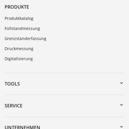
PRODUKTE
Produktkatalog
Füllstandmessung
Grenzstanderfassung
Druckmessung
Digitalisierung
TOOLS
Download-Center
Gerätesuche (Seriennummer)
SERVICE
myVEGA
Geräterücksendung
DTM Collection/PACTware
Trainings
UNTERNEHMEN