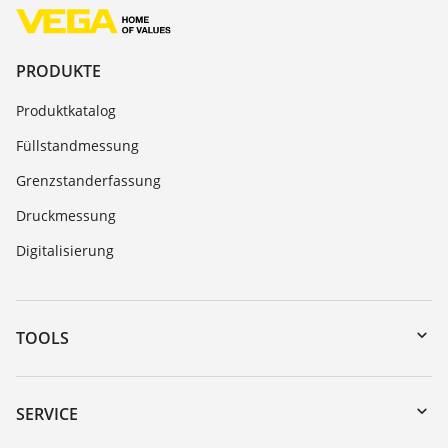
PRODUKTE
Produktkatalog
Füllstandmessung
Grenzstanderfassung
Druckmessung
Digitalisierung
TOOLS
Download-Center
Gerätesuche (Seriennummer)
SERVICE
myVEGA