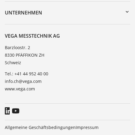
Geräterücksendung
DTM Collection/PACTware
Trainings
UNTERNEHMEN
Suche
Service
Über VEGA
Beständigkeitsliste
Kontakt
VEGA MESSTECHNIK AG
Dielektrizitätszahlliste
News
Barzloostr. 2
TeamViewer
8330 PFÄFFIKON ZH
Presse
Schweiz
Blog
Tel.: +41 44 952 40 00
info.ch@vega.com
www.vega.com
Allgemeine Geschäftsbedingungen
Impressum