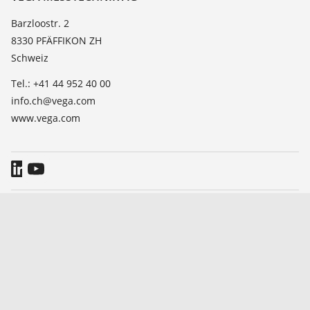
Dielektrizitätszahlliste
News
Barzloostr. 2
TeamViewer
8330 PFÄFFIKON ZH
Presse
Schweiz
Blog
Tel.: +41 44 952 40 00
info.ch@vega.com
www.vega.com
Allgemeine Geschäftsbedingungen
Impressum
Hinweise zum Datenschutz
Hinweisgebersystem
© 2026 VEGA