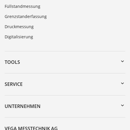
Füllstandmessung
Grenzstanderfassung
Druckmessung
Digitalisierung
TOOLS
Download-Center
Gerätesuche (Seriennummer)
SERVICE
myVEGA
Geräterücksendung
DTM Collection/PACTware
Trainings
UNTERNEHMEN
Suche
Service
Über VEGA
Beständigkeitsliste
Kontakt
VEGA MESSTECHNIK AG