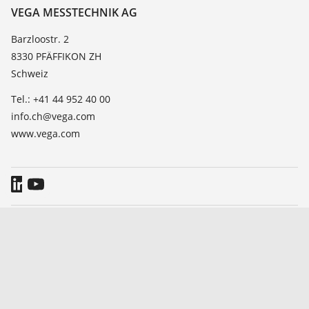
Beständigkeitsliste
Kontakt
VEGA MESSTECHNIK AG
Dielektrizitätszahlliste
News
Barzloostr. 2
TeamViewer
8330 PFÄFFIKON ZH
Presse
Schweiz
Blog
Tel.: +41 44 952 40 00
info.ch@vega.com
www.vega.com
Allgemeine Geschäftsbedingungen
Impressum
Hinweise zum Datenschutz
Hinweisgebersystem
© 2026 VEGA