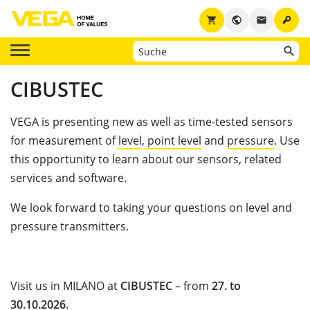
key
shopping_cart
public
email
CIBUSTEC
VEGA is presenting new as well as time-tested sensors
for measurement of
level
,
point level
and
pressure
. Use
this opportunity to learn about our sensors, related
services and software.
We look forward to taking your questions on
level and
pressure transmitters.
Visit us in MILANO at
CIBUSTEC
– from
27.
to
30.
10.2026
.