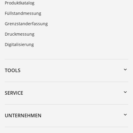
Produktkatalog
Füllstandmessung
Grenzstanderfassung
Druckmessung
Digitalisierung
TOOLS
Download-Center
Gerätesuche (Seriennummer)
SERVICE
myVEGA
Geräterücksendung
DTM Collection/PACTware
Trainings
UNTERNEHMEN
Suche
Service
Über VEGA