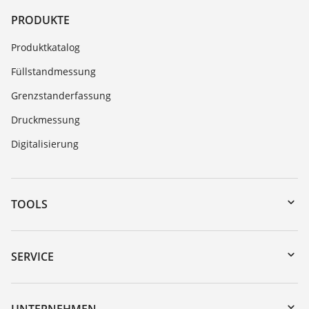
PRODUKTE
Produktkatalog
Füllstandmessung
Grenzstanderfassung
Druckmessung
Digitalisierung
TOOLS
Download-Center
Gerätesuche (Seriennummer)
SERVICE
myVEGA
Geräterücksendung
DTM Collection/PACTware
Trainings
UNTERNEHMEN