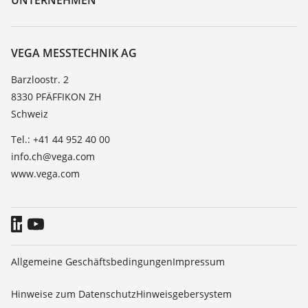
Suche
Service
Über VEGA
Beständigkeitsliste
Kontakt
VEGA MESSTECHNIK AG
Dielektrizitätszahlliste
News
Barzloostr. 2
TeamViewer
8330 PFÄFFIKON ZH
Presse
Schweiz
Blog
Tel.: +41 44 952 40 00
info.ch@vega.com
www.vega.com
Allgemeine Geschäftsbedingungen
Impressum
Hinweise zum Datenschutz
Hinweisgebersystem