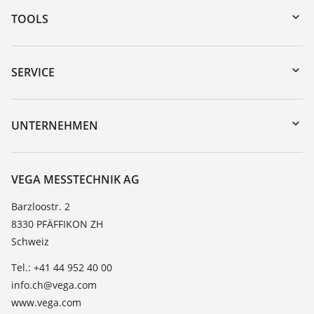
TOOLS
Download-Center
Gerätesuche (Seriennummer)
SERVICE
myVEGA
Geräterücksendung
DTM Collection/PACTware
Trainings
UNTERNEHMEN
Suche
Service
Über VEGA
Beständigkeitsliste
Kontakt
VEGA MESSTECHNIK AG
Dielektrizitätszahlliste
News
Barzloostr. 2
TeamViewer
8330 PFÄFFIKON ZH
Presse
Schweiz
Blog
Tel.: +41 44 952 40 00
info.ch@vega.com
www.vega.com