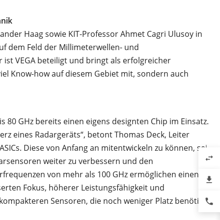
hnik
ander Haag sowie KIT-Professor Ahmet Cagri Ulusoy in
uf dem Feld der Millimeterwellen- und
st VEGA beteiligt und bringt als erfolgreicher
 viel Know-how auf diesem Gebiet mit, sondern auch
 80 GHz bereits einen eigens designten Chip im Einsatz.
Herz eines Radargeräts“, betont Thomas Deck, Leiter
SICs. Diese von Anfang an mitentwickeln zu können, sei
swap_horiz
arsensoren weiter zu verbessern und den
arfrequenzen von mehr als 100 GHz ermöglichen einen
file_download
erten Fokus, höherer Leistungsfähigkeit und
kompakteren Sensoren, die noch weniger Platz benötigen
phone