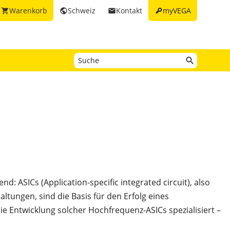
key
Warenkorb
Schweiz
Kontakt
myVEGA
shopping_cart
public
email
nd: ASICs (Application-specific integrated circuit), also
altungen, sind die Basis für den Erfolg eines
die Entwicklung solcher Hochfrequenz-ASICs spezialisiert –