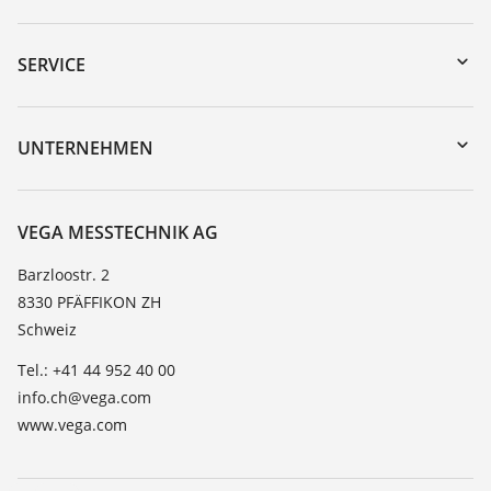
Download-Center
Gerätesuche (Seriennummer)
SERVICE
myVEGA
Geräterücksendung
DTM Collection/PACTware
Trainings
UNTERNEHMEN
Suche
Service
Über VEGA
Beständigkeitsliste
Kontakt
VEGA MESSTECHNIK AG
Dielektrizitätszahlliste
News
Barzloostr. 2
TeamViewer
8330 PFÄFFIKON ZH
Presse
Schweiz
Blog
Tel.: +41 44 952 40 00
info.ch@vega.com
www.vega.com