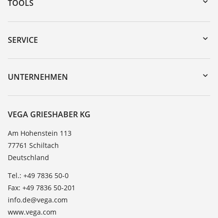
TOOLS
Download-Center
Gerätesuche (Seriennummer)
SERVICE
myVEGA
Geräterücksendung
DTM Collection/PACTware
Trainings
UNTERNEHMEN
Suche
Service
Karriere
Beständigkeitsliste
Über VEGA
VEGA GRIESHABER KG
Dielektrizitätszahlliste
Kontakt
Am Hohenstein 113
TeamViewer
77761 Schiltach
News
Deutschland
Presse
Tel.: +49 7836 50-0
Blog
Fax: +49 7836 50-201
info.de@vega.com
www.vega.com