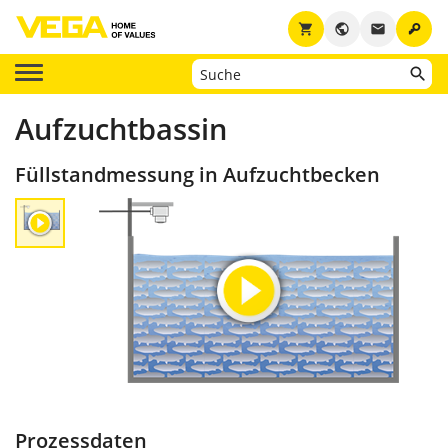
key
shopping_cart
public
email
Aufzuchtbassin
Füllstandmessung in Aufzuchtbecken
Prozessdaten