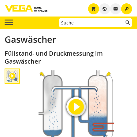
key
shopping_cart
public
email
Gaswäscher
Füllstand- und Druckmessung im
Gaswäscher