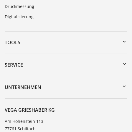
Druckmessung
Digitalisierung
TOOLS
Download-Center
Gerätesuche (Seriennummer)
SERVICE
myVEGA
Geräterücksendung
DTM Collection/PACTware
Trainings
UNTERNEHMEN
Suche
Service
Karriere
Beständigkeitsliste
Über VEGA
VEGA GRIESHABER KG
Dielektrizitätszahlliste
Kontakt
Am Hohenstein 113
TeamViewer
77761 Schiltach
News