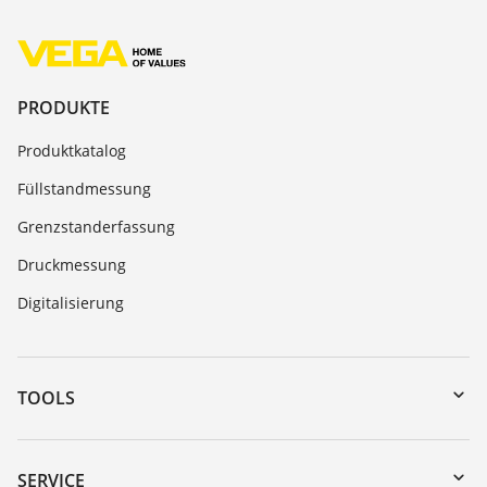
PRODUKTE
Produktkatalog
Füllstandmessung
Grenzstanderfassung
Druckmessung
Digitalisierung
TOOLS
Download-Center
Gerätesuche (Seriennummer)
SERVICE