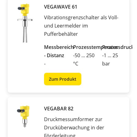
VEGAWAVE 61
Vibrationsgrenzschalter als Voll-
und Leermelder im
Pufferbehälter
Messbereich
Prozesstemperatur
Prozessdruck
- Distanz
-50 ... 250
-1 ... 25
-
°C
bar
Zum Produkt
VEGABAR 82
Druckmessumformer zur
Drucküberwachung in der
Förderleitung