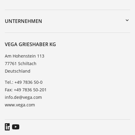
myVEGA
Geräterücksendung
DTM Collection/PACTware
Trainings
UNTERNEHMEN
Suche
Service
Karriere
Beständigkeitsliste
Über VEGA
VEGA GRIESHABER KG
Dielektrizitätszahlliste
Kontakt
Am Hohenstein 113
TeamViewer
77761 Schiltach
News
Deutschland
Presse
Tel.: +49 7836 50-0
Blog
Fax: +49 7836 50-201
info.de@vega.com
www.vega.com