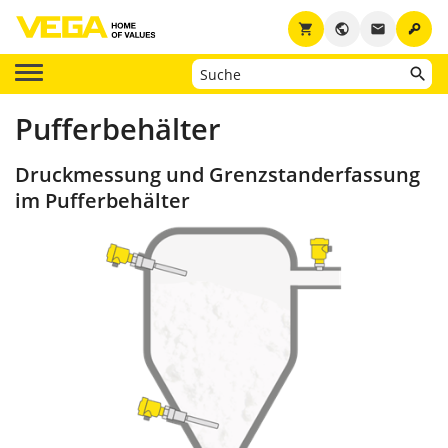
key
shopping_cart
public
email
Pufferbehälter
Druckmessung und Grenzstanderfassung
im Pufferbehälter