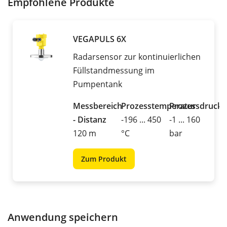
Empfohlene Produkte
VEGAPULS 6X
Radarsensor zur kontinuierlichen
Füllstandmessung im
Pumpentank
Messbereich
Prozesstemperatur
Prozessdruck
- Distanz
-196 ... 450
-1 ... 160
120 m
°C
bar
Zum Produkt
Anwendung speichern