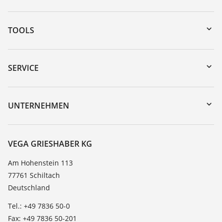
TOOLS
Download-Center
Gerätesuche (Seriennummer)
SERVICE
myVEGA
Geräterücksendung
DTM Collection/PACTware
Trainings
UNTERNEHMEN
Suche
Service
Karriere
Beständigkeitsliste
Über VEGA
VEGA GRIESHABER KG
Dielektrizitätszahlliste
Kontakt
Am Hohenstein 113
TeamViewer
77761 Schiltach
News
Deutschland
Presse
Tel.: +49 7836 50-0
Blog
Fax: +49 7836 50-201