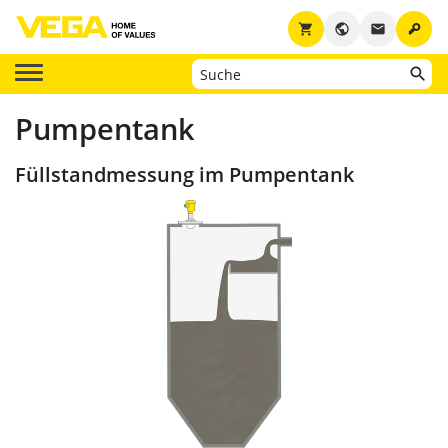
key
shopping_cart
public
email
Pumpentank
Füllstandmessung im Pumpentank