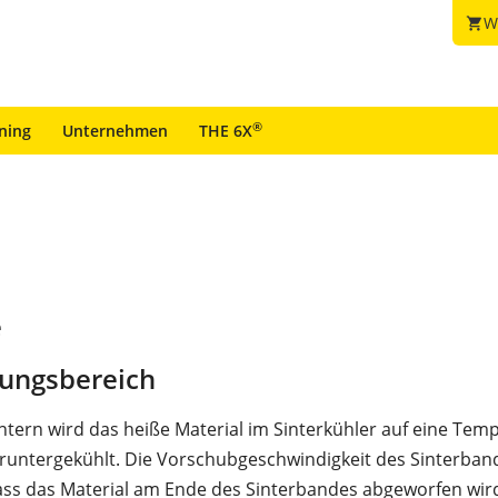
W
shopping_cart
®
ining
Unternehmen
THE 6X
e
ungsbereich
tern wird das heiße Material im Sinterkühler auf eine Tem
eruntergekühlt. Die Vorschubgeschwindigkeit des Sinterband
ass das Material am Ende des Sinterbandes abgeworfen wir