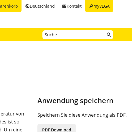
key
arenkorb
Deutschland
Kontakt
myVEGA
public
email
Anwendung speichern
peratur von
Speichern Sie diese Anwendung als PDF.
es ist so
d. Um eine
PDF Download