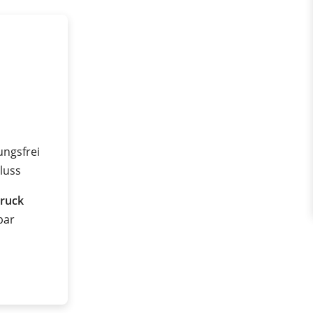
ungsfrei
luss
ruck
 bar