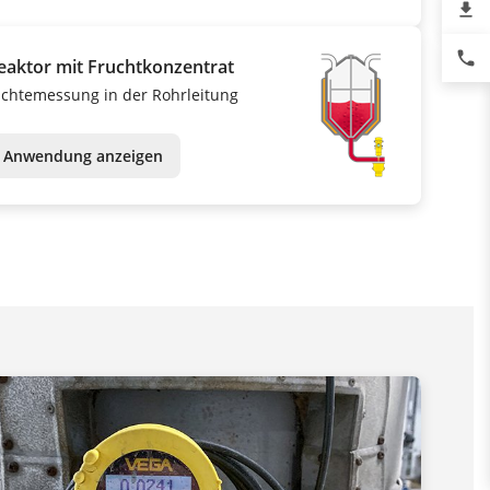
file_download
phone
eaktor mit Fruchtkonzentrat
ichtemessung in der Rohrleitung
Anwendung anzeigen