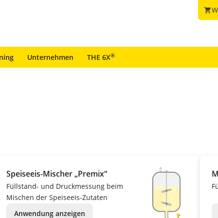
W
shopping_cart
®
ining
Unternehmen
THE 6X
Speiseeis-Mischer „Premix“
M
Füllstand- und Druckmessung beim
F
Mischen der Speiseeis-Zutaten
Anwendung anzeigen