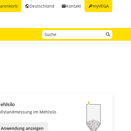
key
arenkorb
Deutschland
Kontakt
myVEGA
public
email
ehlsilo
üllstandmessung im Mehlsilo
Anwendung anzeigen