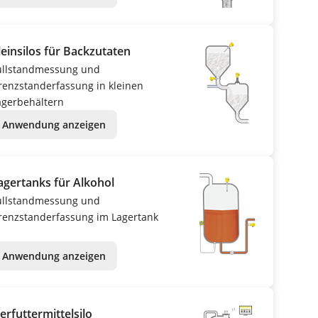
leinsilos für Backzutaten
üllstandmessung und
renzstanderfassung in kleinen
agerbehältern
Anwendung anzeigen
agertanks für Alkohol
üllstandmessung und
renzstanderfassung im Lagertank
Anwendung anzeigen
ierfuttermittelsilo