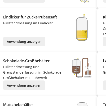
Eindicker für Zuckerrübensaft
K
Füllstandmessung im Eindicker
F
G
L
Anwendung anzeigen
Schokolade-Großbehälter
L
Füllstandmessung und
F
Grenzstanderfassung im Schokolade-
G
Großbehälter mit Rührwerk
Anwendung anzeigen
Maischebehälter
T