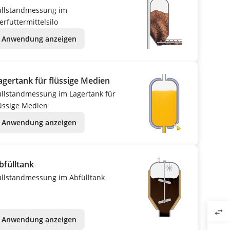
üllstandmessung im
erfuttermittelsilo
Anwendung anzeigen
agertank für flüssige Medien
üllstandmessung im Lagertank für
lüssige Medien
Anwendung anzeigen
bfülltank
üllstandmessung im Abfülltank
swap_horiz
Anwendung anzeigen