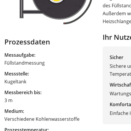
des Füllstand
Außerdem wir
Heizschlange
Ihr Nutz
Prozessdaten
Messaufgabe:
Sicher
Füllstandmessung
Sichere u
Messstelle:
Tempera
Kugeltank
Wirtschaf
Messbereich bis:
Wartungsf
3 m
Komforta
Medium:
Einfache I
Verschiedene Kohlenwasserstoffe
Prozesstemperatur: