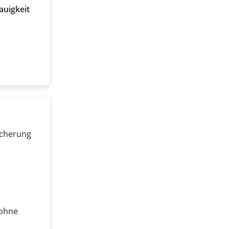
uigkeit
icherung
 ohne