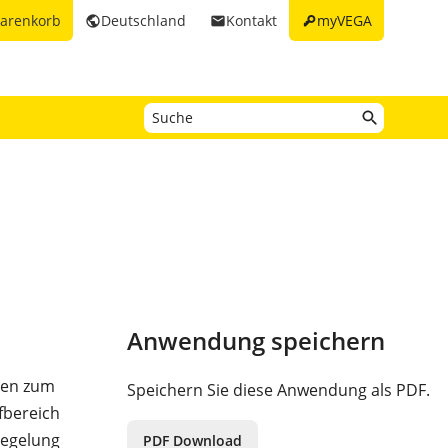
key
arenkorb
Deutschland
Kontakt
myVEGA
public
email
Anwendung speichern
nen zum
Speichern Sie diese Anwendung als PDF.
fbereich
Regelung
PDF Download