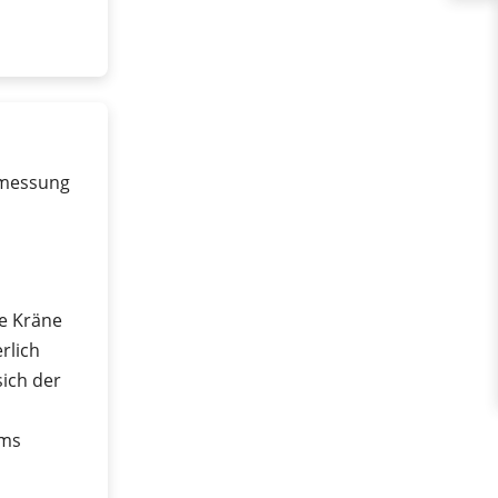
dmessung
ne Kräne
rlich
sich der
ems