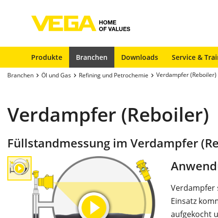
Produkte
Branchen
Downloads
Service & Tra
Verdampfer (Reboiler)
Branchen
Öl und Gas
Refining und Petrochemie
Verdampfer (Reboiler)
Füllstandmessung im Verdampfer (Re
Anwend
Verdampfer 
Einsatz kom
aufgekocht u