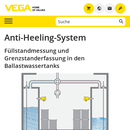
key
shopping_cart
public
email
Anti-Heeling-System
Füllstandmessung und
Grenzstanderfassung in den
Ballastwassertanks