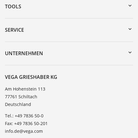
TOOLS
Download-Center
Gerätesuche (Seriennummer)
SERVICE
myVEGA
Geräterücksendung
DTM Collection/PACTware
Trainings
UNTERNEHMEN
Suche
Service
Karriere
Beständigkeitsliste
Über VEGA
VEGA GRIESHABER KG
Dielektrizitätszahlliste
Kontakt
Am Hohenstein 113
TeamViewer
77761 Schiltach
News
Deutschland
Presse
Tel.: +49 7836 50-0
Blog
Fax: +49 7836 50-201
info.de@vega.com