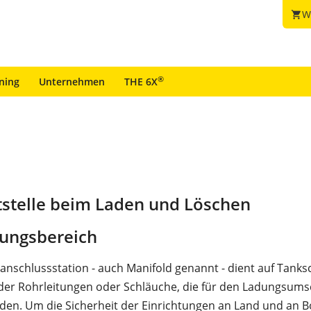
W
shopping_cart
®
ining
Unternehmen
THE 6X
tstelle beim Laden und Löschen
ungsbereich
anschlussstation - auch Manifold genannt - dient auf Tanksc
der Rohrleitungen oder Schläuche, die für den Ladungsums
den. Um die Sicherheit der Einrichtungen an Land und an 