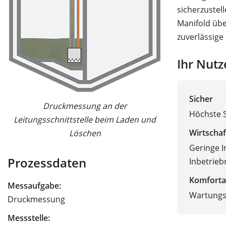
sicherzustel
Manifold übe
zuverlässig
Ihr Nutz
Sicher
Druckmessung an der
Höchste 
Leitungsschnittstelle beim Laden und
Wirtschaf
Löschen
Geringe I
Prozessdaten
Inbetrie
Komforta
Messaufgabe:
Wartungsf
Druckmessung
Messstelle: