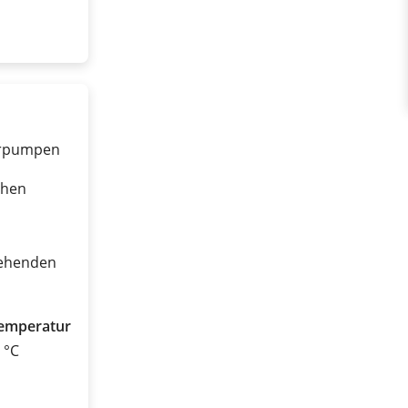
erpumpen
chen
tehenden
emperatur
0 °C