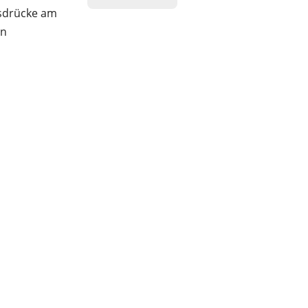
gsdrücke am
en