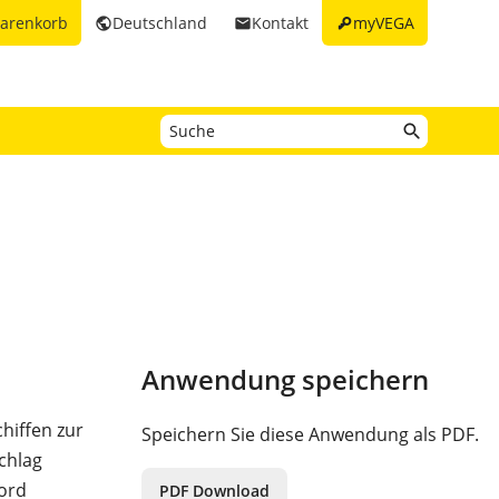
key
arenkorb
Deutschland
Kontakt
myVEGA
public
email
Anwendung speichern
hiffen zur
Speichern Sie diese Anwendung als PDF.
chlag
Bord
PDF Download