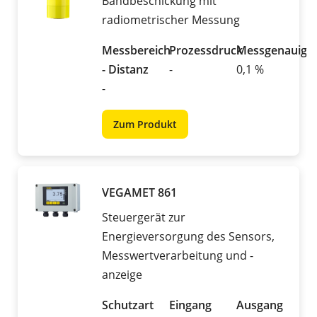
Bandbeschickung mit
radiometrischer Messung
Messbereich
Prozessdruck
Messgenauigke
- Distanz
-
0,1 %
-
Zum Produkt
VEGAMET 861
Steuergerät zur
Energieversorgung des Sensors,
Messwertverarbeitung und -
anzeige
Schutzart
Eingang
Ausgang