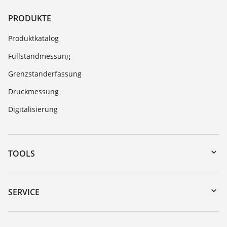
PRODUKTE
Produktkatalog
Füllstandmessung
Grenzstanderfassung
Druckmessung
Digitalisierung
TOOLS
Download-Center
Gerätesuche (Seriennummer)
SERVICE
myVEGA
Geräterücksendung
DTM Collection/PACTware