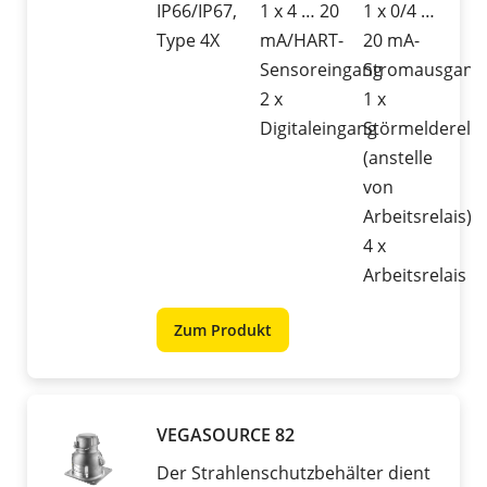
IP66/IP67,
1 x 4 … 20
1 x 0/4 …
Type 4X
mA/HART-
20 mA-
Sensoreingang
Stromausgang
2 x
1 x
Digitaleingang
Störmelderelai
(anstelle
von
Arbeitsrelais)
4 x
Arbeitsrelais
Zum Produkt
VEGASOURCE 82
Der Strahlenschutzbehälter dient