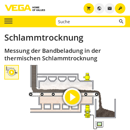
key
shopping_cart
public
email
Schlammtrocknung
Messung der Bandbeladung in der
thermischen Schlammtrocknung