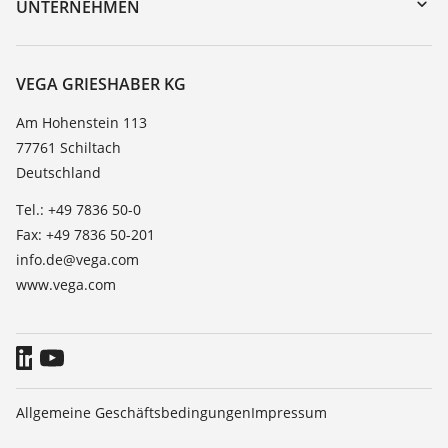
Trainings
UNTERNEHMEN
Suche
Service
Karriere
Beständigkeitsliste
Über VEGA
VEGA GRIESHABER KG
Dielektrizitätszahlliste
Kontakt
Am Hohenstein 113
TeamViewer
77761 Schiltach
News
Deutschland
Presse
Tel.: +49 7836 50-0
Blog
Fax: +49 7836 50-201
info.de@vega.com
www.vega.com
Allgemeine Geschäftsbedingungen
Impressum