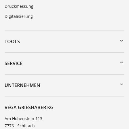
Druckmessung
Digitalisierung
TOOLS
Download-Center
Gerätesuche (Seriennummer)
SERVICE
myVEGA
Geräterücksendung
DTM Collection/PACTware
Trainings
UNTERNEHMEN
Suche
Service
Karriere
Beständigkeitsliste
Über VEGA
VEGA GRIESHABER KG
Dielektrizitätszahlliste
Kontakt
Am Hohenstein 113
TeamViewer
77761 Schiltach
News