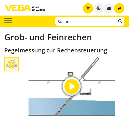
key
shopping_cart
public
email
Grob- und Feinrechen
Pegelmessung zur Rechensteuerung