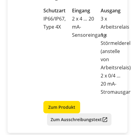
Schutzart
Eingang
Ausgang
IP66/IP67,
2 x 4 … 20
3 x
Type 4X
mA-
Arbeitsrelais
Sensoreingang
1 x
Störmelderelai
(anstelle
von
Arbeitsrelais)
2 x 0/4 …
20 mA-
Stromausgang
Zum Produkt
Zum Ausschreibungstext