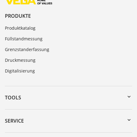
PRODUKTE
Produktkatalog
Füllstandmessung
Grenzstanderfassung
Druckmessung
Digitalisierung
TOOLS
Download-Center
Gerätesuche (Seriennummer)
SERVICE
myVEGA
Geräterücksendung