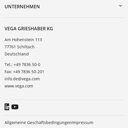
DTM Collection/PACTware
Trainings
UNTERNEHMEN
Suche
Service
Karriere
Beständigkeitsliste
Über VEGA
VEGA GRIESHABER KG
Dielektrizitätszahlliste
Kontakt
Am Hohenstein 113
TeamViewer
77761 Schiltach
News
Deutschland
Presse
Tel.: +49 7836 50-0
Blog
Fax: +49 7836 50-201
info.de@vega.com
www.vega.com
Allgemeine Geschäftsbedingungen
Impressum