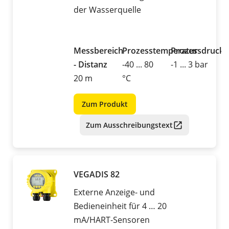
der Wasserquelle
Messbereich
Prozesstemperatur
Prozessdruck
- Distanz
-40 ... 80
-1 ... 3 bar
20 m
°C
Zum Produkt
Zum Ausschreibungstext
VEGADIS 82
Externe Anzeige- und
Bedieneinheit für 4 … 20
mA/HART-Sensoren