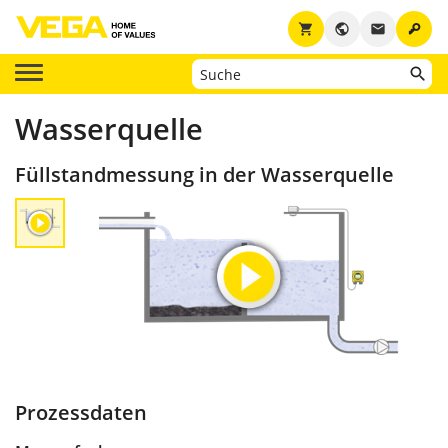
key
shopping_cart
public
email
Wasserquelle
Füllstandmessung in der Wasserquelle
Prozessdaten