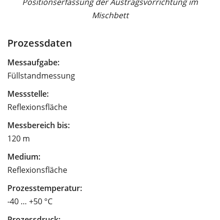
Positionserfassung der Austragsvorrichtung im
Mischbett
Prozessdaten
Messaufgabe:
Füllstandmessung
Messstelle:
Reflexionsfläche
Messbereich bis:
120 m
Medium:
Reflexionsfläche
Prozesstemperatur:
-40 … +50 °C
Prozessdruck: