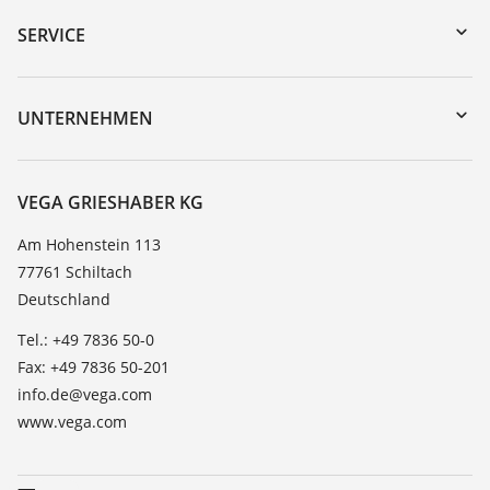
Gerätesuche (Seriennummer)
SERVICE
myVEGA
Geräterücksendung
DTM Collection/PACTware
Trainings
UNTERNEHMEN
Suche
Service
Karriere
Beständigkeitsliste
Über VEGA
VEGA GRIESHABER KG
Dielektrizitätszahlliste
Kontakt
Am Hohenstein 113
TeamViewer
77761 Schiltach
News
Deutschland
Presse
Tel.: +49 7836 50-0
Blog
Fax: +49 7836 50-201
info.de@vega.com
www.vega.com