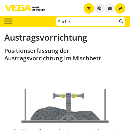
key
shopping_cart
public
email
Austragsvorrichtung
Positionserfassung der
Austragsvorrichtung im Mischbett