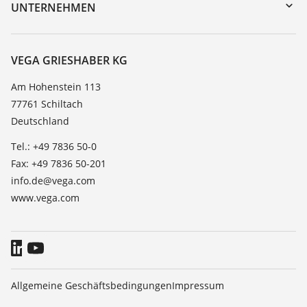
DTM Collection/PACTware
Trainings
UNTERNEHMEN
Suche
Service
Karriere
Beständigkeitsliste
Über VEGA
VEGA GRIESHABER KG
Dielektrizitätszahlliste
Kontakt
Am Hohenstein 113
TeamViewer
77761 Schiltach
News
Deutschland
Presse
Tel.: +49 7836 50-0
Blog
Fax: +49 7836 50-201
info.de@vega.com
www.vega.com
Allgemeine Geschäftsbedingungen
Impressum