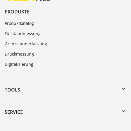
PRODUKTE
Produktkatalog
Füllstandmessung
Grenzstanderfassung
Druckmessung
Digitalisierung
TOOLS
Download-Center
Gerätesuche (Seriennummer)
SERVICE
myVEGA
Geräterücksendung