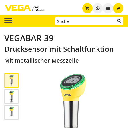
key
shopping_cart
public
email
VEGABAR 39
Drucksensor mit Schaltfunktion
Mit metallischer Messzelle