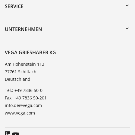
Gerätesuche (Seriennummer)
SERVICE
myVEGA
Geräterücksendung
DTM Collection/PACTware
Trainings
UNTERNEHMEN
Suche
Service
Karriere
Beständigkeitsliste
Über VEGA
VEGA GRIESHABER KG
Dielektrizitätszahlliste
Kontakt
Am Hohenstein 113
TeamViewer
77761 Schiltach
News
Deutschland
Presse
Tel.: +49 7836 50-0
Blog
Fax: +49 7836 50-201
info.de@vega.com
www.vega.com