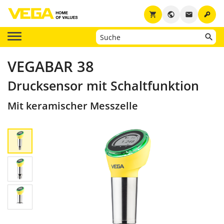
key
shopping_cart
public
email
VEGABAR 38
Drucksensor mit Schaltfunktion
Mit keramischer Messzelle