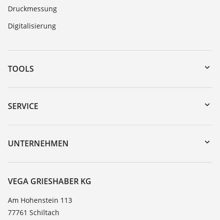
Druckmessung
Digitalisierung
TOOLS
Download-Center
Gerätesuche (Seriennummer)
SERVICE
myVEGA
Geräterücksendung
DTM Collection/PACTware
Trainings
UNTERNEHMEN
Suche
Service
Karriere
Beständigkeitsliste
Über VEGA
VEGA GRIESHABER KG
Dielektrizitätszahlliste
Kontakt
Am Hohenstein 113
TeamViewer
77761 Schiltach
News