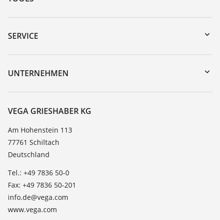
Download-Center
Gerätesuche (Seriennummer)
SERVICE
myVEGA
Geräterücksendung
DTM Collection/PACTware
Trainings
UNTERNEHMEN
Suche
Service
Karriere
Beständigkeitsliste
Über VEGA
VEGA GRIESHABER KG
Dielektrizitätszahlliste
Kontakt
Am Hohenstein 113
TeamViewer
77761 Schiltach
News
Deutschland
Presse
Tel.: +49 7836 50-0
Blog
Fax: +49 7836 50-201
info.de@vega.com
www.vega.com