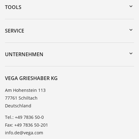
TOOLS
Download-Center
Gerätesuche (Seriennummer)
SERVICE
myVEGA
Geräterücksendung
DTM Collection/PACTware
Trainings
UNTERNEHMEN
Suche
Service
Karriere
Beständigkeitsliste
Über VEGA
VEGA GRIESHABER KG
Dielektrizitätszahlliste
Kontakt
Am Hohenstein 113
TeamViewer
77761 Schiltach
News
Deutschland
Presse
Tel.: +49 7836 50-0
Blog
Fax: +49 7836 50-201
info.de@vega.com