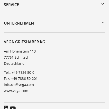
Gerätesuche (Seriennummer)
SERVICE
myVEGA
Geräterücksendung
DTM Collection/PACTware
Trainings
UNTERNEHMEN
Suche
Service
Karriere
Beständigkeitsliste
Über VEGA
VEGA GRIESHABER KG
Dielektrizitätszahlliste
Kontakt
Am Hohenstein 113
TeamViewer
77761 Schiltach
News
Deutschland
Presse
Tel.: +49 7836 50-0
Blog
Fax: +49 7836 50-201
info.de@vega.com
www.vega.com