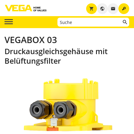
key
shopping_cart
public
email
VEGABOX 03
Druckausgleichsgehäuse mit
Belüftungsfilter