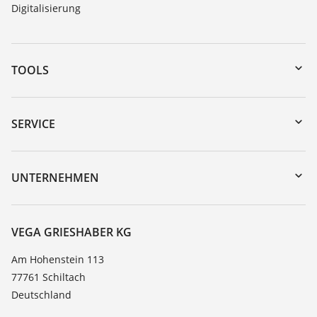
Digitalisierung
TOOLS
Download-Center
Gerätesuche (Seriennummer)
SERVICE
myVEGA
Geräterücksendung
DTM Collection/PACTware
Trainings
UNTERNEHMEN
Suche
Service
Karriere
Beständigkeitsliste
Über VEGA
VEGA GRIESHABER KG
Dielektrizitätszahlliste
Kontakt
Am Hohenstein 113
TeamViewer
77761 Schiltach
News
Deutschland
Presse