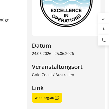
swap_horiz
nügt:
file_download
phone
Datum
24.06.2026 - 25.06.2026
Veranstaltungsort
Gold Coast
/
Australien
Link
wioa.org.au