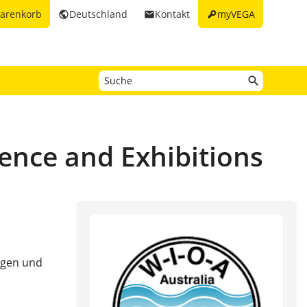
key
arenkorb
Deutschland
Kontakt
myVEGA
public
email
ence and Exhibitions
ngen und