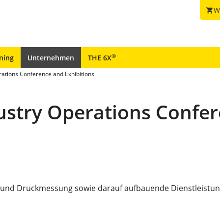
W
shopping_cart
®
ining
Unternehmen
THE 6X
ations Conference and Exhibitions
stry Operations Confer
d- und Druckmessung sowie darauf aufbauende Dienstleistu