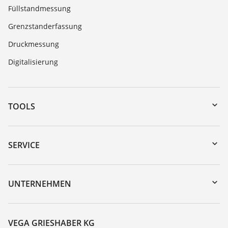
Füllstandmessung
Grenzstanderfassung
Druckmessung
Digitalisierung
TOOLS
Download-Center
Gerätesuche (Seriennummer)
SERVICE
myVEGA
Geräterücksendung
DTM Collection/PACTware
Trainings
UNTERNEHMEN
Suche
Service
Karriere
Beständigkeitsliste
Über VEGA
VEGA GRIESHABER KG