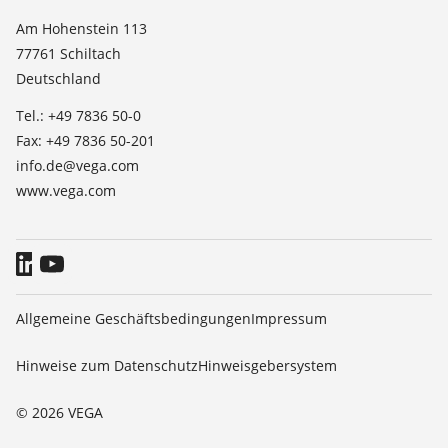
Dielektrizitätszahlliste
Kontakt
Am Hohenstein 113
TeamViewer
77761 Schiltach
News
Deutschland
Presse
Tel.: +49 7836 50-0
Blog
Fax: +49 7836 50-201
info.de@vega.com
www.vega.com
Allgemeine Geschäftsbedingungen
Impressum
Hinweise zum Datenschutz
Hinweisgebersystem
© 2026 VEGA