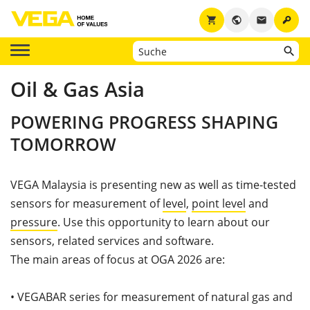
key
shopping_cart
public
email
Oil & Gas Asia
POWERING PROGRESS SHAPING
TOMORROW
VEGA Malaysia is presenting new as well as time-tested
sensors for measurement of
level
,
point level
and
pressure
. Use this opportunity to learn about our
sensors, related services and software.
The main areas of focus at OGA 2026 are:
•
VEGABAR series for measurement of natural gas and