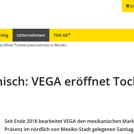
W
shopping_cart
®
ining
Unternehmen
THE 6X
eröffnet Tochterunternehmen in Mexiko
isch: VEGA eröffnet To
Seit Ende 2018 bearbeitet VEGA den mexikanischen Markt 
Präsenz im nördlich von Mexiko-Stadt gelegenen Santi