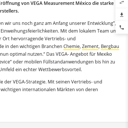
swap_horiz
ie Eröffnung von VEGA Measurement México die starke
stellers.
file_download
en wir uns noch ganz am Anfang unserer Entwicklung”,
phone
 Einweihungsfeierlichkeiten. Mit dem lokalem Team um
r Ort hervorragende Vertriebs- und
ade in den wichtigen Branchen
Chemie
,
Zement
,
Bergbau
 nun optimal nutzen.“ Das VEGA- Angebot für Mexiko
device“ oder mobilen Füllstandanwendungen bis hin zu
 Umfeld ein echter Wettbewerbsvorteil.
le der VEGA-Strategie. Mit seinen Vertriebs- und
en wichtigen internationalen Märkten von deren