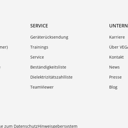
SERVICE
UNTER
Geräterücksendung
Karriere
mer)
Trainings
Über VEG
Service
Kontakt
e
Beständigkeitsliste
News
Dielektrizitätszahlliste
Presse
TeamViewer
Blog
se zum Datenschutz
Hinweisgebersystem