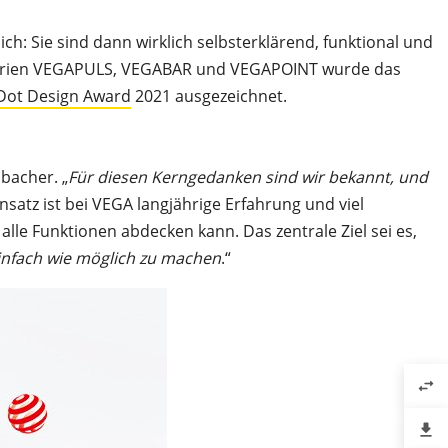
: Sie sind dann wirklich selbsterklärend, funktional und
r Serien VEGAPULS, VEGABAR und VEGAPOINT wurde das
Dot Design Award
2021 ausgezeichnet.
sbacher. „
Für diesen Kerngedanken sind wir bekannt, und
nsatz ist bei VEGA langjährige Erfahrung und viel
lle Funktionen abdecken kann. Das zentrale Ziel sei es,
infach wie möglich zu machen
.“
swap_horiz
file_download