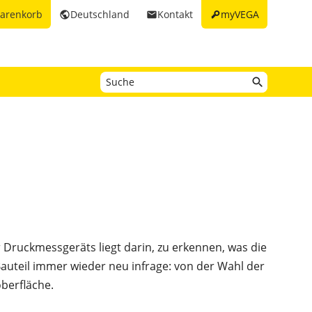
key
arenkorb
Deutschland
Kontakt
myVEGA
public
email
r Druckmessgeräts liegt darin, zu erkennen, was die
auteil immer wieder neu infrage: von der Wahl der
oberfläche.