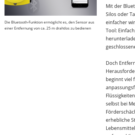
Mit der Blue
Silos oder T
einfacher wi
Die Bluetooth-Funktion ermöglicht es, den Sensor aus
einer Entfernung von ca. 25 m drahtlos zu bedienen
Tool: Einfac
herunterlade
geschlossen
Doch Entfer
Herausforde
beginnt viel
anpassungsfä
Flüssigkeite
selbst bei M
Förderschäch
erhebliche S
Lebensmittel