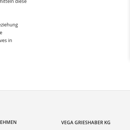
itteln diese
eziehung
te
ves in
NEHMEN
VEGA GRIESHABER KG