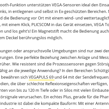
tooth-Funktion unterstützen VEGA-Sensoren ideal den Einsa
anks, in entlegenen und selbst in Ex-geschützten Bereichen.
rd die Bedienung vor Ort mit einem wind- und wettertauglic
h, mit einem Klick, PLICSCOM in das Gerät einsetzen, VEGA T
n und los geht’s! Ein Magnetstift macht die Bedienung auch
em Deckel berührungslos möglich.
nungen oder anspruchsvolle Umgebungen sind nur zwei de
rungen. Eine perfekte Beziehung zwischen Anlage und Mess
 früher. Wie resistent sind die Prozesssensoren gegen Störs
hig an die jeweilige Anwendung? In den Bereichen Schüttg
n bewähren sich
VEGAPULS 69
und 64 mit der Sendefrequen
edien, die über schlechte Reflexionseigenschaften verfügen, 
ten von bis zu 120 m Tiefe oder in Silos mit vielen Einbaute
törsignale verursachen. Ein echtes Plus, gerade für die Pha
industrie ist dabei die kompakte Bauform: Mit einer Antenne