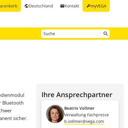
key
arenkorb
Deutschland
Kontakt
myVEGA
public
email
Ihre Ansprechpartner
Bedienmodul
r Bluetooth
Beatrix Vollmer
schwer
Verwaltung Fachpresse
anent sicher.
b.vollmer@vega.com