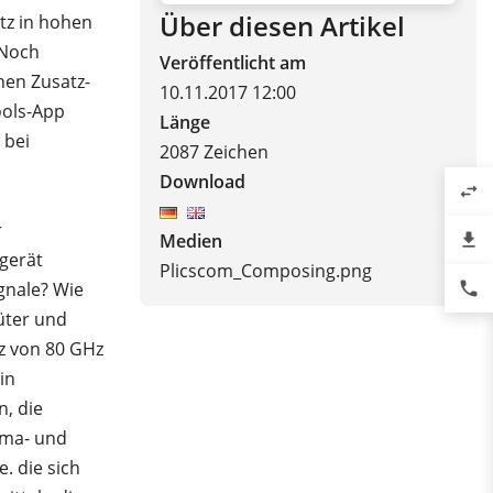
Über diesen Artikel
tz in hohen
 Noch
Veröffentlicht am
hen Zusatz-
10.11.2017 12:00
ools-App
Länge
 bei
2087 Zeichen
Download
swap_horiz
r
file_download
Medien
gerät
Plicscom_Composing.png
phone
ignale? Wie
üter und
z von 80 GHz
in
n, die
rma- und
. die sich