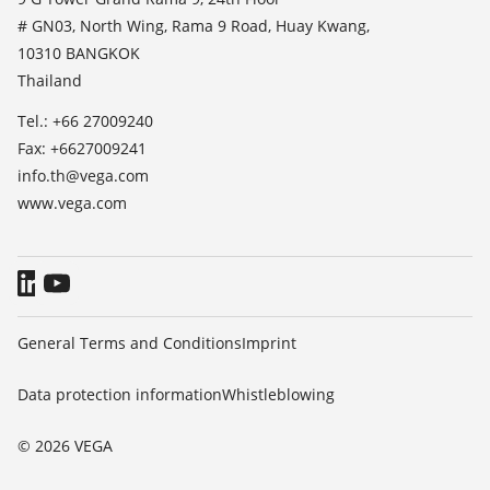
TeamViewer
# GN03, North Wing, Rama 9 Road, Huay Kwang,
Press
10310 BANGKOK
Blog
Thailand
Tel.: +66 27009240
Fax: +6627009241
info.th@vega.com
www.vega.com
General Terms and Conditions
Imprint
Data protection information
Whistleblowing
© 2026 VEGA