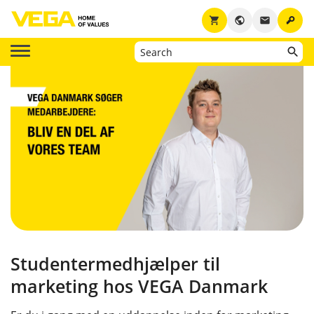
key
shopping_cart
public
email
Studentermedhjælper til
marketing hos VEGA Danmark