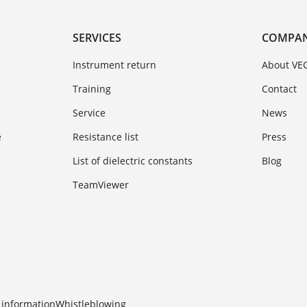
SERVICES
COMPA
Instrument return
About VE
Training
Contact
Service
News
e
Resistance list
Press
List of dielectric constants
Blog
TeamViewer
 information
Whistleblowing