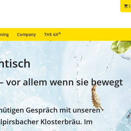
S
shopping_cart
®
ining
Company
THE 6X
mtisch
 – vor allem wenn sie bewegt
nütigen Gespräch mit unseren
lpirsbacher Klosterbräu. Im