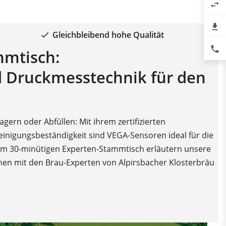
swap_horiz
file_download
Gleichbleibend hohe Qualität
phone
mmtisch:
d Druckmesstechnik für den
gern oder Abfüllen: Mit ihrem zertifizierten
inigungsbeständigkeit sind VEGA-Sensoren ideal für die
inem 30-minütigen Experten-Stammtisch erläutern unsere
en mit den Brau-Experten von Alpirsbacher Klosterbräu