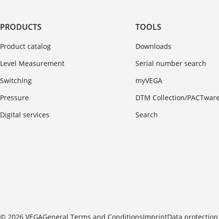
PRODUCTS
TOOLS
Product catalog
Downloads
Level Measurement
Serial number search
Switching
myVEGA
Pressure
DTM Collection/PACTwar
Digital services
Search
© 2026 VEGA
General Terms and Conditions
Imprint
Data protection