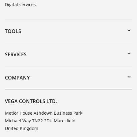
Digital services
TOOLS
Downloads
Serial number search
SERVICES
myVEGA
Instrument return
DTM Collection/PACTware
Training
COMPANY
Search
Repair
Customer feedback
Resistance list
Careers
VEGA CONTROLS LTD.
List of dielectric constants
About VEGA
Metior House Ashdown Business Park
TeamViewer
Michael Way TN22 2DU Maresfield
Contact
United Kingdom
News