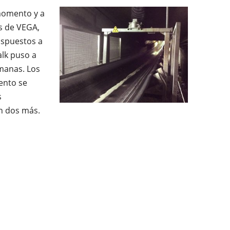
momento y a
s de VEGA,
ispuestos a
alk puso a
manas. Los
ento se
s
n dos más.