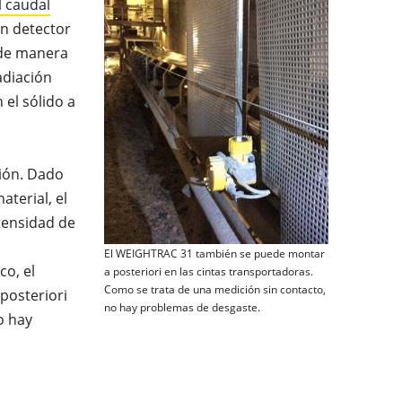
l caudal
un detector
 de manera
adiación
el sólido a
ción. Dado
terial, el
ntensidad de
El WEIGHTRAC 31 también se puede montar
co, el
a posteriori en las cintas transportadoras.
Como se trata de una medición sin contacto,
posteriori
no hay problemas de desgaste.
o hay