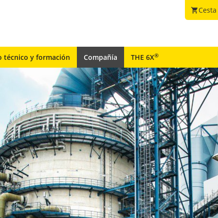
Cesta
shopping_cart
®
o técnico y formación
Compañía
THE 6X