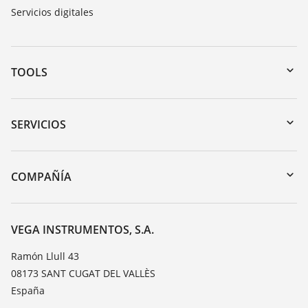
Servicios digitales
TOOLS
Zona de descarga
Búsqueda por número de serie
SERVICIOS
myVEGA
Devolución de instrumentos
DTM Collection/PACTware
Cursos de formacion
COMPAÑÍA
Búsqueda
Servicio
Acerca de VEGA
Lista de resistencias
Contacto
VEGA INSTRUMENTOS, S.A.
Medición del valor de constante dieléctrica
Notícias
Ramón Llull 43
TeamViewer
08173 SANT CUGAT DEL VALLÈS
Prensa
España
Blog