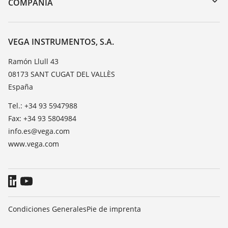
Cursos de formacion
COMPAÑÍA
Búsqueda
Servicio
Acerca de VEGA
Lista de resistencias
Contacto
VEGA INSTRUMENTOS, S.A.
Medición del valor de constante dieléctrica
Notícias
Ramón Llull 43
TeamViewer
08173 SANT CUGAT DEL VALLÈS
Prensa
España
Blog
Tel.: +34 93 5947988
Fax: +34 93 5804984
info.es@vega.com
www.vega.com
Condiciones Generales
Pie de imprenta