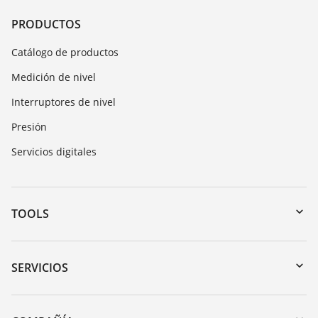
PRODUCTOS
Catálogo de productos
Medición de nivel
Interruptores de nivel
Presión
Servicios digitales
TOOLS
Zona de descarga
Búsqueda por número de serie
SERVICIOS
myVEGA
Devolución de instrumentos
DTM Collection/PACTware